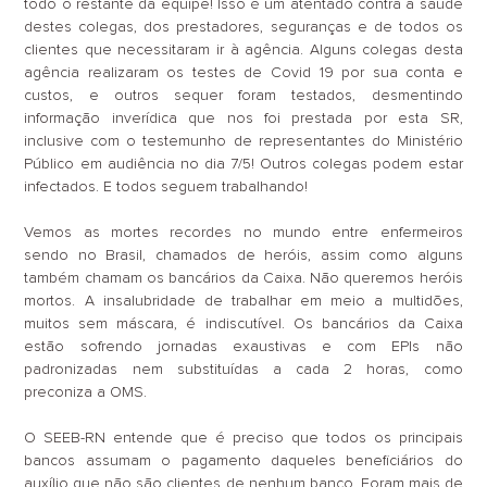
todo o restante da equipe! Isso é um atentado contra a saúde
destes colegas, dos prestadores, seguranças e de todos os
clientes que necessitaram ir à agência. Alguns colegas desta
agência realizaram os testes de Covid 19 por sua conta e
custos, e outros sequer foram testados, desmentindo
informação inverídica que nos foi prestada por esta SR,
inclusive com o testemunho de representantes do Ministério
Público em audiência no dia 7/5! Outros colegas podem estar
infectados. E todos seguem trabalhando!
Vemos as mortes recordes no mundo entre enfermeiros
sendo no Brasil, chamados de heróis, assim como alguns
também chamam os bancários da Caixa. Não queremos heróis
mortos. A insalubridade de trabalhar em meio a multidões,
muitos sem máscara, é indiscutível. Os bancários da Caixa
estão sofrendo jornadas exaustivas e com EPIs não
padronizadas nem substituídas a cada 2 horas, como
preconiza a OMS.
O SEEB-RN entende que é preciso que todos os principais
bancos assumam o pagamento daqueles beneficiários do
auxílio que não são clientes de nenhum banco. Foram mais de