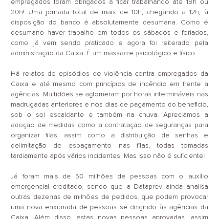
empregados foram obrigados a ficar trabalhando até 19h ou
20h! Uma jornada total de mais de 10h, chegando a 12h, à
disposição do banco é absolutamente desumana. Como é
desumano haver trabalho em todos os sábados e feriados,
como já vem sendo praticado e agora foi reiterado pela
administração da Caixa. É um massacre psicológico e físico.
Há relatos de episódios de violência contra empregados da
Caixa e até mesmo com princípios de incêndio em frente a
agências. Multidões se aglomeram por horas intermináveis nas
madrugadas anteriores e nos dias de pagamento do benefício,
sob o sol escaldante e também na chuva. Apreciamos a
adoção de medidas como a contratação de seguranças para
organizar filas, assim como a distribuição de senhas e
delimitação de espaçamento nas filas, todas tomadas
tardiamente após vários incidentes. Mas isso não é suficiente!
Já foram mais de 50 milhões de pessoas com o auxílio
emergencial creditado, sendo que a Dataprev ainda analisa
outras dezenas de milhões de pedidos, que podem provocar
uma nova enxurrada de pessoas se dirigindo às agências da
Caixa. Além disso, estas novas pessoas aprovadas, assim