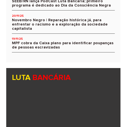
SEEB/RN lança PodCast Luta Bancária; primeiro
programa é dedicado ao Dia da Consciência Negra
20/11/25
Novembro Negro | Reparação histórica já, para
enfrentar o racismo e a exploração da sociedade
capitalista
19/11/25
MPF cobra da Caixa plano para identificar poupanças
de pessoas escravizadas
LUTA
BANCÁRIA