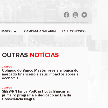
arrow_drop_down
 BANCO
CAMPANHA SALARIAL
FALE CONOSCO
OUTRAS
NOTÍCIAS
24/11/25
Colapso do Banco Master revela a lógica do
mercado financeiro e seus impactos sobre a
economia
20/11/25
SEEB/RN lança PodCast Luta Bancária;
primeiro programa é dedicado ao Dia da
Consciência Negra