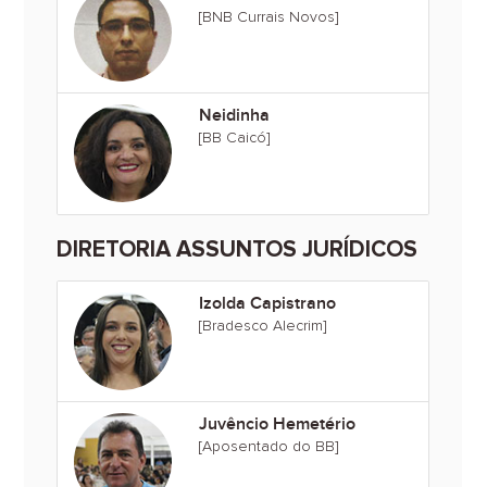
[BNB Currais Novos]
Neidinha
[BB Caicó]
DIRETORIA ASSUNTOS JURÍDICOS
Izolda Capistrano
[Bradesco Alecrim]
Juvêncio Hemetério
[Aposentado do BB]